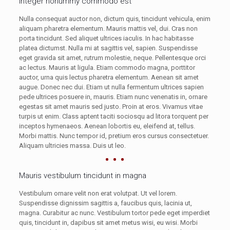
Integer nonummy commodo est
Nulla consequat auctor non, dictum quis, tincidunt vehicula, enim
aliquam pharetra elementum. Mauris mattis vel, dui. Cras non
porta tincidunt. Sed aliquet ultrices iaculis. In hac habitasse
platea dictumst. Nulla mi at sagittis vel, sapien. Suspendisse
eget gravida sit amet, rutrum molestie, neque. Pellentesque orci
ac lectus. Mauris at ligula. Etiam commodo magna, porttitor
auctor, urna quis lectus pharetra elementum. Aenean sit amet
augue. Donec nec dui. Etiam ut nulla fermentum ultrices sapien
pede ultrices posuere in, mauris. Etiam nunc venenatis in, ornare
egestas sit amet mauris sed justo. Proin at eros. Vivamus vitae
turpis ut enim. Class aptent taciti sociosqu ad litora torquent per
inceptos hymenaeos. Aenean lobortis eu, eleifend at, tellus.
Morbi mattis. Nunc tempor id, pretium eros cursus consectetuer.
Aliquam ultricies massa. Duis ut leo.
Mauris vestibulum tincidunt in magna
Vestibulum ornare velit non erat volutpat. Ut vel lorem.
Suspendisse dignissim sagittis a, faucibus quis, lacinia ut,
magna. Curabitur ac nunc. Vestibulum tortor pede eget imperdiet
quis, tincidunt in, dapibus sit amet metus wisi, eu wisi. Morbi