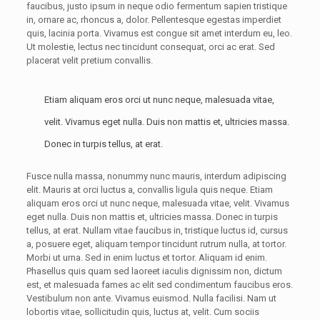
faucibus, justo ipsum in neque odio fermentum sapien tristique
in, ornare ac, rhoncus a, dolor. Pellentesque egestas imperdiet
quis, lacinia porta. Vivamus est congue sit amet interdum eu, leo.
Ut molestie, lectus nec tincidunt consequat, orci ac erat. Sed
placerat velit pretium convallis.
Etiam aliquam eros orci ut nunc neque, malesuada vitae,
velit. Vivamus eget nulla. Duis non mattis et, ultricies massa.
Donec in turpis tellus, at erat.
Fusce nulla massa, nonummy nunc mauris, interdum adipiscing
elit. Mauris at orci luctus a, convallis ligula quis neque. Etiam
aliquam eros orci ut nunc neque, malesuada vitae, velit. Vivamus
eget nulla. Duis non mattis et, ultricies massa. Donec in turpis
tellus, at erat. Nullam vitae faucibus in, tristique luctus id, cursus
a, posuere eget, aliquam tempor tincidunt rutrum nulla, at tortor.
Morbi ut urna. Sed in enim luctus et tortor. Aliquam id enim.
Phasellus quis quam sed laoreet iaculis dignissim non, dictum
est, et malesuada fames ac elit sed condimentum faucibus eros.
Vestibulum non ante. Vivamus euismod. Nulla facilisi. Nam ut
lobortis vitae, sollicitudin quis, luctus at, velit. Cum sociis